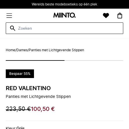
Werelds beste modeboetieks op één plek
Home
/
Dames
/
Panties met Lichtgevende Stippen
Bespaar 55%
RED VALENTINO
Panties met Lichtgevende Stippen
223,50 €
100,50 €
Kleur
:
Grijs