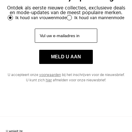
Ontdek als eerste nieuwe collecties, exclusieve deals
en mode-updates van de meest populaire merken.
Ik houd van vrouwenmode
Ik houd van mannenmode
MELD U AAN
U accepteert onze
voorwaarden
bij het inschrijven voor de nieuwsbrief.
U kunt zich
hier
afmelden voor onze nieuwsbrief.
U winkelt bij