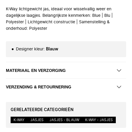
K-Way lichtgewicht jas, ideaal voor wisselvallig weer en
dagelijkse laagjes. Belangrijkste kenmerken: Blue | Blu |
Polyester | Lichtgewicht constructie | Samenstelling &
onderhoud: Polyester
Designer kleur
:
Blauw
MATERIAAL EN VERZORGING
VERZENDING & RETOURNERING
GERELATEERDE CATEGORIEËN
K-WAY
JASJES
JASJES - BLAUW
K-WAY - JASJES