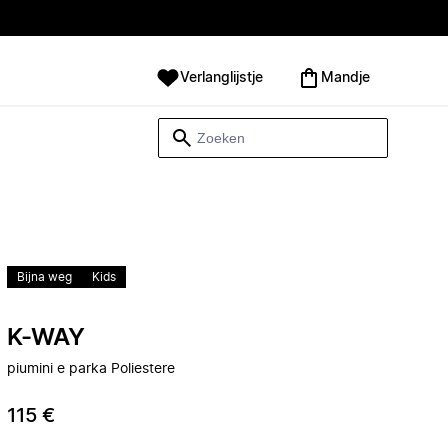
Verlanglijstje
Mandje
Bijna weg
Kids
K-WAY
piumini e parka Poliestere
115 €