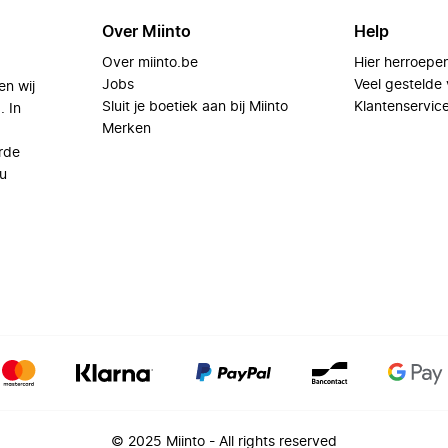
Over Miinto
Help
Over miinto.be
Hier herroepe
Jobs
Veel gestelde
en wij
Sluit je boetiek aan bij Miinto
Klantenservic
. In
Merken
rde
u
© 2025 Miinto - All rights reserved