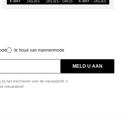
K-WAY
JASJES
JASJES - GRIJS
K-WAY - JASJES
ode
Ik houd van mannenmode
MELD U AAN
n
bij het inschrijven voor de nieuwsbrief. U
e nieuwsbrief.