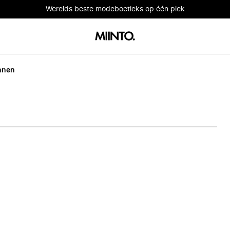
Werelds beste modeboetieks op één plek
nnen