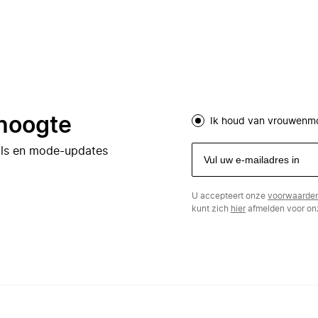
 hoogte
Ik houd van vrouwenm
eals en mode-updates
U accepteert onze
voorwaarde
kunt zich
hier
afmelden voor onz