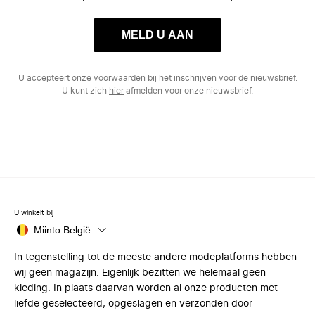
MELD U AAN
U accepteert onze
voorwaarden
bij het inschrijven voor de nieuwsbrief.
U kunt zich
hier
afmelden voor onze nieuwsbrief.
U winkelt bij
Miinto België
In tegenstelling tot de meeste andere modeplatforms hebben
wij geen magazijn. Eigenlijk bezitten we helemaal geen
kleding. In plaats daarvan worden al onze producten met
liefde geselecteerd, opgeslagen en verzonden door