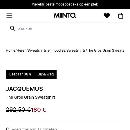
Werelds beste modeboetieks op één plek
Home
/
Heren
/
Sweatshirts en hoodies
/
Sweatshirts
/
The Gros Grain Sweatshirt
Bespaar 38%
Bijna weg
JACQUEMUS
The Gros Grain Sweatshirt
292,50 €
180 €
Voeg toe aan favorieten