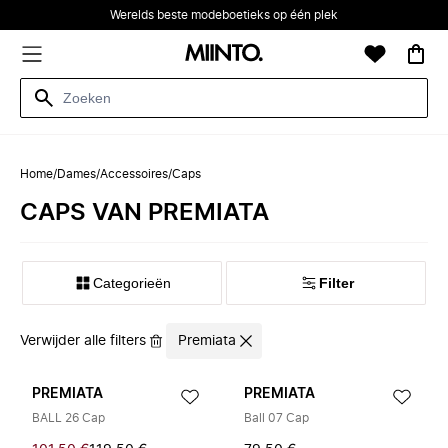
Werelds beste modeboetieks op één plek
Home
/
Dames
/
Accessoires
/
Caps
CAPS VAN PREMIATA
Categorieën
Filter
Verwijder alle filters
Premiata
PREMIATA
PREMIATA
BALL 26 Cap
Ball 07 Cap