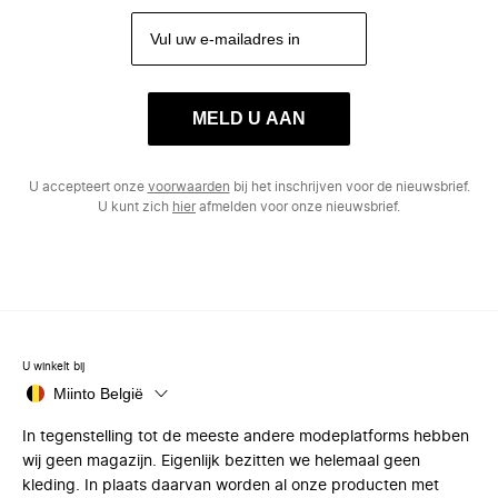
MELD U AAN
U accepteert onze
voorwaarden
bij het inschrijven voor de nieuwsbrief.
U kunt zich
hier
afmelden voor onze nieuwsbrief.
U winkelt bij
Miinto België
In tegenstelling tot de meeste andere modeplatforms hebben
wij geen magazijn. Eigenlijk bezitten we helemaal geen
kleding. In plaats daarvan worden al onze producten met