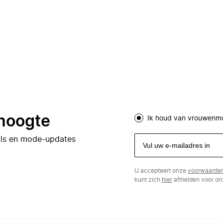
 hoogte
Ik houd van vrouwenm
eals en mode-updates
U accepteert onze
voorwaarde
kunt zich
hier
afmelden voor onz