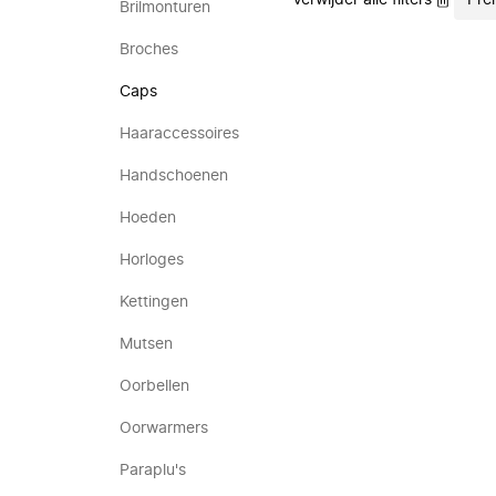
Verwijder alle filters
Pre
Brilmonturen
Broches
Caps
Haaraccessoires
Handschoenen
Hoeden
Horloges
Kettingen
Mutsen
Oorbellen
Oorwarmers
Paraplu's