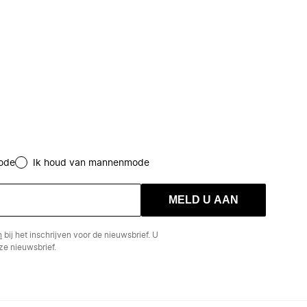
ode
Ik houd van mannenmode
MELD U AAN
n
bij het inschrijven voor de nieuwsbrief. U
e nieuwsbrief.