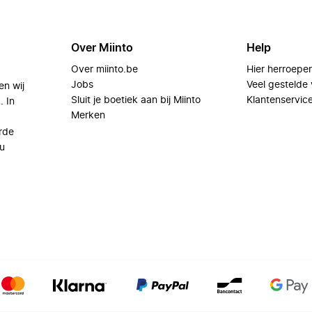
Over Miinto
Help
Over miinto.be
Hier herroepe
Jobs
Veel gestelde
en wij
Sluit je boetiek aan bij Miinto
Klantenservic
. In
Merken
rde
u