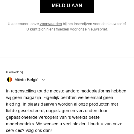
MELD U AAN
U accepteert onze
voorwaarden
bij het inschrijven voor de nieuwsbrief.
U kunt zich
hier
afmelden voor onze nieuwsbrief.
U winkelt bij
Miinto België
In tegenstelling tot de meeste andere modeplatforms hebben
wij geen magazijn. Eigenlijk bezitten we helemaal geen
kleding. In plaats daarvan worden al onze producten met
liefde geselecteerd, opgeslagen en verzonden door
gepassioneerde verkopers van 's werelds beste
modeboetieks. We wensen u veel plezier. Houdt u van onze
services? Volg ons dan!