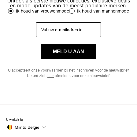
Ontdek als eerste nieuwe collecties, exclusieve deals
en mode-updates van de meest populaire merken.
Ik houd van vrouwenmode
Ik houd van mannenmode
MELD U AAN
U accepteert onze
voorwaarden
bij het inschrijven voor de nieuwsbrief.
U kunt zich
hier
afmelden voor onze nieuwsbrief.
U winkelt bij
Miinto België