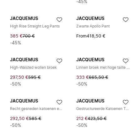
-45%
JACQUEMUS
JACQUEMUS
High Rise Straight Leg Pants
Zwarte Apollo Pant
385 €
700 €
From
418,50 €
-45%
JACQUEMUS
JACQUEMUS
High-Waisted wollen broek
Linnen broek met hoge taille en zijsplit
297,50 €
595 €
333 €
665,50 €
-50%
-50%
JACQUEMUS
JACQUEMUS
Recht gesneden katoenen en linnen broek
Gestructureerde Katoenen Twill Broek
292,50 €
585 €
212 €
423,50 €
-50%
-50%