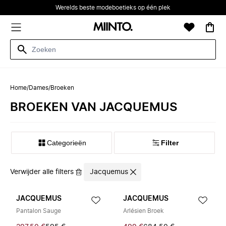
Werelds beste modeboetieks op één plek
Home
/
Dames
/
Broeken
BROEKEN VAN JACQUEMUS
Categorieën
Filter
Verwijder alle filters
Jacquemus
JACQUEMUS
JACQUEMUS
Pantalon Sauge
Arlésien Broek