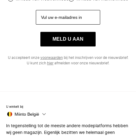
MELD U AAN
U accepteert onze
voorwaarden
bij het inschrijven voor de nieuwsbrief.
U kunt zich
hier
afmelden voor onze nieuwsbrief.
U winkelt bij
Miinto België
In tegenstelling tot de meeste andere modeplatforms hebben
wij geen magazijn. Eigenlijk bezitten we helemaal geen