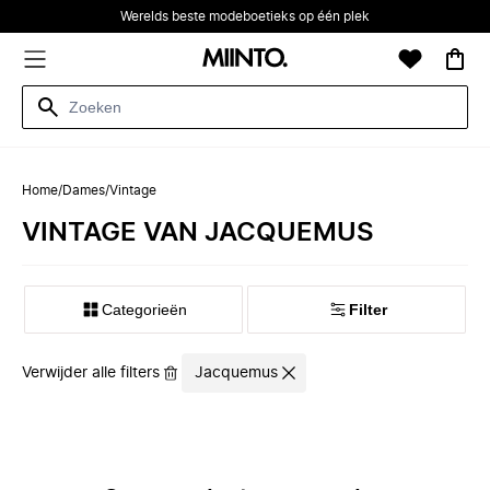
Werelds beste modeboetieks op één plek
Home
/
Dames
/
Vintage
VINTAGE VAN JACQUEMUS
Categorieën
Filter
Verwijder alle filters
Jacquemus