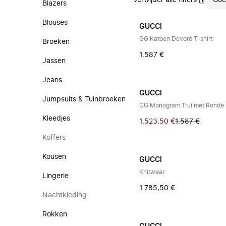
Verwijder alle filters
Guc
Blazers
Blouses
GUCCI
GG Katoen Devoré T-shirt
Broeken
1.587 €
Jassen
Jeans
GUCCI
Jumpsuits & Tuinbroeken
GG Monogram Trui met Ronde 
Kleedjes
1.523,50 €
1.587 €
Koffers
Kousen
GUCCI
Knitwear
Lingerie
1.785,50 €
Nachtkleding
Rokken