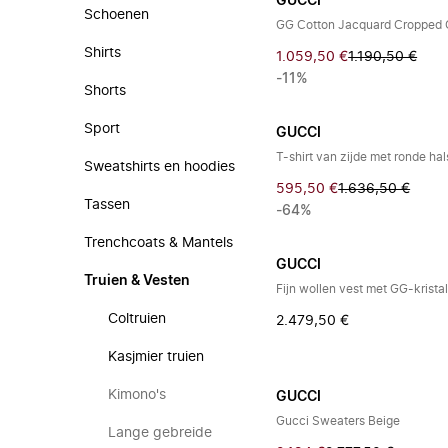
GUCCI
Schoenen
GG Cotton Jacquard Cropped 
Shirts
1.059,50 €
1.190,50 €
-11%
Shorts
Sport
GUCCI
T-shirt van zijde met ronde hal
Sweatshirts en hoodies
595,50 €
1.636,50 €
Tassen
-64%
Trenchcoats & Mantels
GUCCI
Truien & Vesten
Fijn wollen vest met GG-krista
Coltruien
2.479,50 €
Kasjmier truien
Kimono's
GUCCI
Gucci Sweaters Beige
Lange gebreide