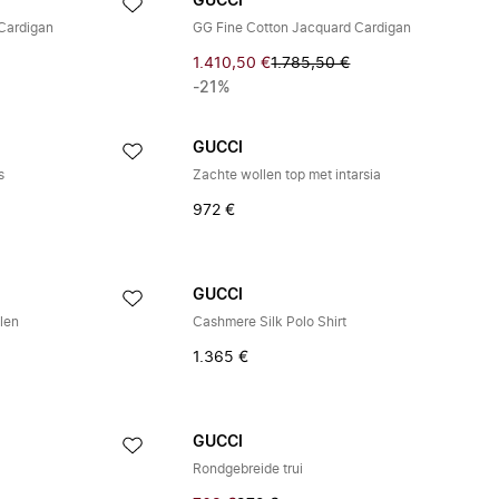
GUCCI
Cardigan
GG Fine Cotton Jacquard Cardigan
1.410,50 €
1.785,50 €
-21%
GUCCI
s
Zachte wollen top met intarsia
972 €
GUCCI
llen
Cashmere Silk Polo Shirt
1.365 €
GUCCI
Rondgebreide trui