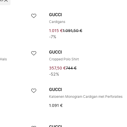
ci
GUCCI
Cardigans
1.015 €
1.091,50 €
-7%
GUCCI
Hals
Cropped Polo Shirt
357,50 €
744 €
-52%
GUCCI
Katoenen Monogram Cardigan met Perforaties
1.091 €