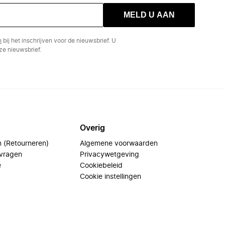
MELD U AAN
n
bij het inschrijven voor de nieuwsbrief. U
e nieuwsbrief.
Overig
n (Retourneren)
Algemene voorwaarden
 vragen
Privacywetgeving
e
Cookiebeleid
Cookie instellingen