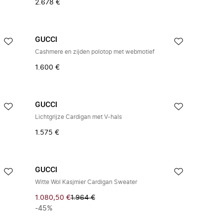
2.678 €
GUCCI
Cashmere en zijden polotop met webmotief
1.600 €
GUCCI
Lichtgrijze Cardigan met V-hals
1.575 €
GUCCI
Witte Wol Kasjmier Cardigan Sweater
1.080,50 €
1.964 €
-45%