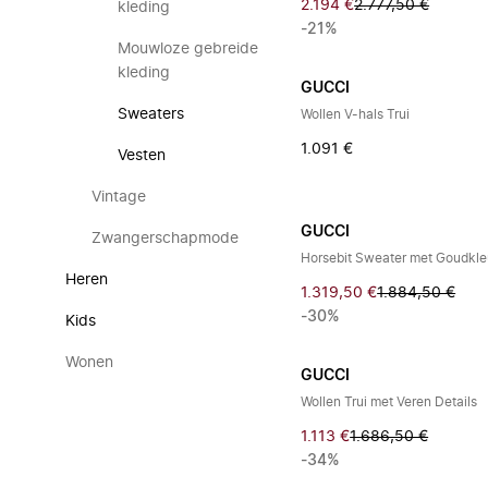
2.194 €
2.777,50 €
kleding
-21%
Mouwloze gebreide
kleding
GUCCI
Sweaters
Wollen V-hals Trui
1.091 €
Vesten
Vintage
GUCCI
Zwangerschapmode
Horsebit Sweater met Goudkle
Heren
1.319,50 €
1.884,50 €
-30%
Kids
Wonen
GUCCI
Wollen Trui met Veren Details
1.113 €
1.686,50 €
-34%