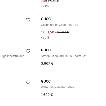
768 €
972 €
-21%
GUCCI
Cashmere en Zijde Polo Top
1.031,50 €
1.587 €
-35%
GUCCI
urige Inzetstukken
Streep-Jacquard Trui & Shorts Set
3.807 €
GUCCI
Witte Gebreide Polo Web
1.600 €