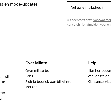
eals en mode-updates
U accepteert onze
voorwaarde
kunt zich
hier
afmelden voor onz
Over Miinto
Help
Over miinto.be
Hier herroepe
Jobs
Veel gestelde
en wij
Sluit je boetiek aan bij Miinto
Klantenservic
. In
Merken
rde
u