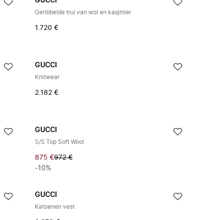
GUCCI
Geribbelde trui van wol en kasjmier
1.720 €
GUCCI
Knitwear
2.182 €
GUCCI
S/S Top Soft Wool
875 €
972 €
-10%
GUCCI
Katoenen vest