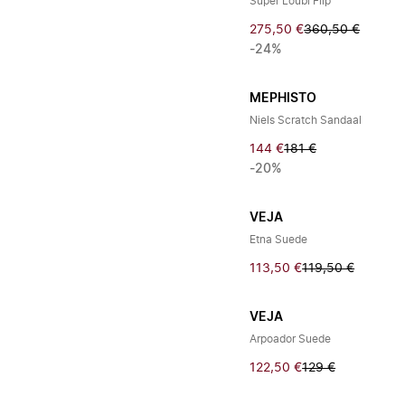
Super Loubi Flip
275,50 €
360,50 €
-24%
MEPHISTO
Niels Scratch Sandaal
144 €
181 €
-20%
VEJA
Etna Suede
113,50 €
119,50 €
VEJA
Arpoador Suede
122,50 €
129 €