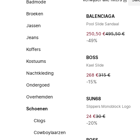
Verwijder alle filters
Sal
Badmode
Broeken
BALENCIAGA
Pool Slide Sandaal
Jassen
250,50 €
495,50 €
Jeans
-49%
Koffers
BOSS
Kostuums
Kael Slide
Nachtkleding
268 €
315 €
-15%
Ondergoed
Overhemden
SUN68
Slippers Monoblock Logo
Schoenen
24 €
30 €
Clogs
-20%
Cowboylaarzen