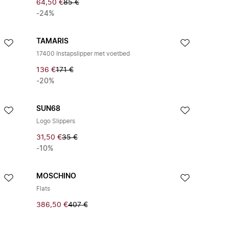
64,50 €
85 €
-24%
TAMARIS
17400 Instapslipper met voetbed
136 €
171 €
-20%
SUN68
Logo Slippers
31,50 €
35 €
-10%
MOSCHINO
Flats
386,50 €
407 €