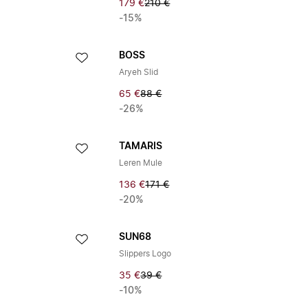
179 €
210 €
-15%
BOSS
Aryeh Slid
65 €
88 €
-26%
TAMARIS
Leren Mule
136 €
171 €
-20%
SUN68
Slippers Logo
35 €
39 €
-10%