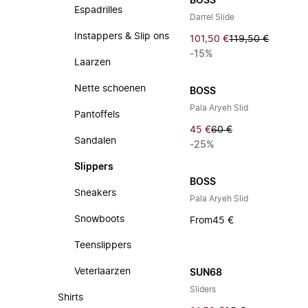
BOSS
Espadrilles
Darrel Slide
Instappers & Slip ons
101,50 €
119,50 €
-15%
Laarzen
Nette schoenen
BOSS
Pala Aryeh Slid
Pantoffels
45 €
60 €
Sandalen
-25%
Slippers
BOSS
Sneakers
Pala Aryeh Slid
Snowboots
From
45 €
Teenslippers
Veterlaarzen
SUN68
Sliders
Shirts