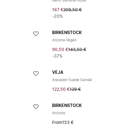
Nerio Sandvel-6286
167 €
209,50 €
-20%
BIRKENSTOCK
Arizona Vegan
90,50 €
143,50 €
-37%
VEJA
Arpoador Suede Sandal
122,50 €
129 €
BIRKENSTOCK
Arizona
From
153 €