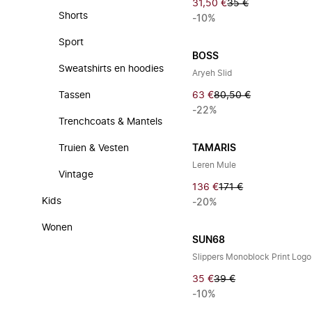
31,50 €
35 €
Shorts
-10%
Sport
BOSS
Sweatshirts en hoodies
Aryeh Slid
Tassen
63 €
80,50 €
-22%
Trenchcoats & Mantels
Truien & Vesten
TAMARIS
Leren Mule
Vintage
136 €
171 €
Kids
-20%
Wonen
SUN68
Slippers Monoblock Print Logo
35 €
39 €
-10%