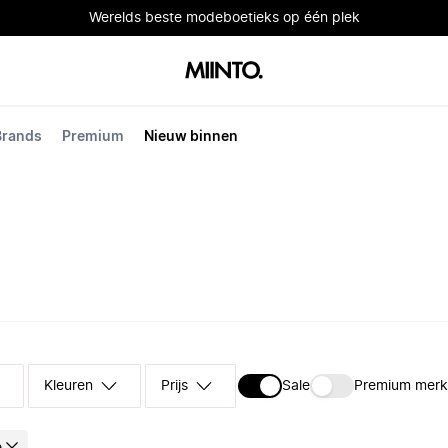
Werelds beste modeboetieks op één plek
Brands
Premium
Nieuw binnen
Kleuren
Prijs
Sale
Premium mer