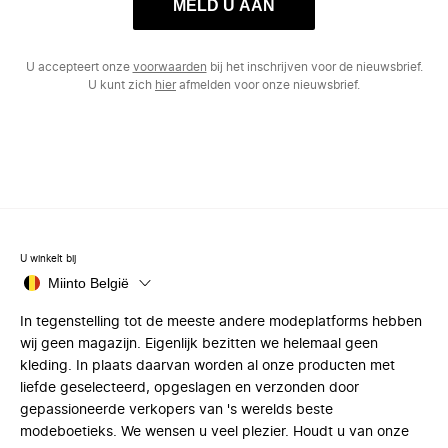
MELD U AAN
U accepteert onze
voorwaarden
bij het inschrijven voor de nieuwsbrief.
U kunt zich
hier
afmelden voor onze nieuwsbrief.
U winkelt bij
Miinto België
In tegenstelling tot de meeste andere modeplatforms hebben
wij geen magazijn. Eigenlijk bezitten we helemaal geen
kleding. In plaats daarvan worden al onze producten met
liefde geselecteerd, opgeslagen en verzonden door
gepassioneerde verkopers van 's werelds beste
modeboetieks. We wensen u veel plezier. Houdt u van onze