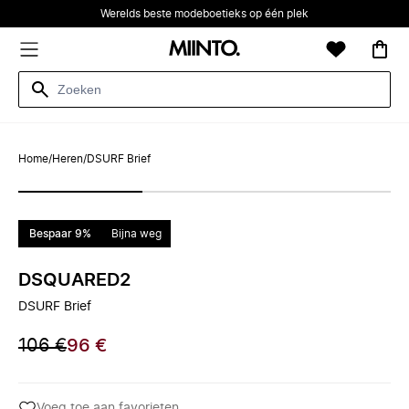
Werelds beste modeboetieks op één plek
Home
/
Heren
/
DSURF Brief
Bespaar 9%
Bijna weg
DSQUARED2
DSURF Brief
106 €
96 €
Voeg toe aan favorieten