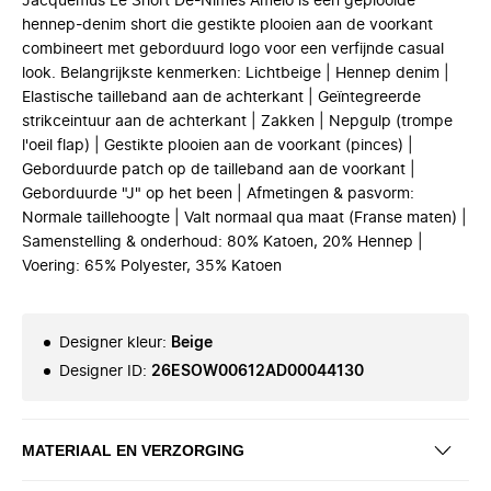
Jacquemus Le Short De-Nîmes Amelo is een geplooide
hennep-denim short die gestikte plooien aan de voorkant
combineert met geborduurd logo voor een verfijnde casual
look. Belangrijkste kenmerken: Lichtbeige | Hennep denim |
Elastische tailleband aan de achterkant | Geïntegreerde
strikceintuur aan de achterkant | Zakken | Nepgulp (trompe
l'oeil flap) | Gestikte plooien aan de voorkant (pinces) |
Geborduurde patch op de tailleband aan de voorkant |
Geborduurde "J" op het been | Afmetingen & pasvorm:
Normale taillehoogte | Valt normaal qua maat (Franse maten) |
Samenstelling & onderhoud: 80% Katoen, 20% Hennep |
Voering: 65% Polyester, 35% Katoen
Designer kleur
:
Beige
Designer ID
:
26ESOW00612AD00044130
MATERIAAL EN VERZORGING