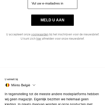
MELD U AAN
U accepteert onze
voorwaarden
bij het inschrijven voor de nieuwsbrief.
U kunt zich
hier
afmelden voor onze nieuwsbrief.
U winkelt bij
Miinto België
In tegenstelling tot de meeste andere modeplatforms hebben
wij geen magazijn. Eigenlijk bezitten we helemaal geen
kleding. In plaats daarvan worden al onze producten met