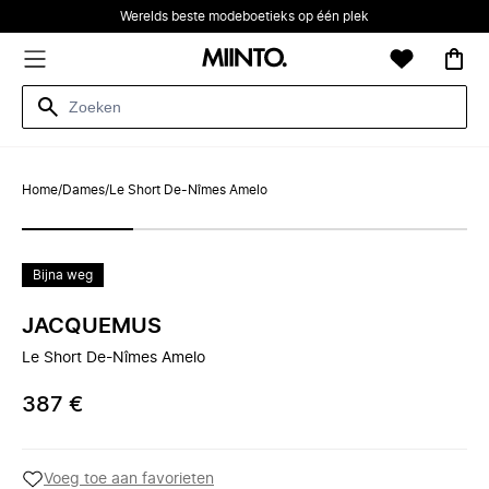
Werelds beste modeboetieks op één plek
Home
/
Dames
/
Le Short De-Nîmes Amelo
Bijna weg
JACQUEMUS
Le Short De-Nîmes Amelo
387 €
Voeg toe aan favorieten