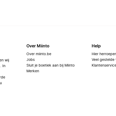
Over Miinto
Help
Over miinto.be
Hier herroepe
Jobs
Veel gestelde
en wij
Sluit je boetiek aan bij Miinto
Klantenservic
. In
Merken
rde
u