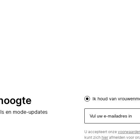
 hoogte
Ik houd van vrouwenm
eals en mode-updates
U accepteert onze
voorwaarde
kunt zich
hier
afmelden voor onz