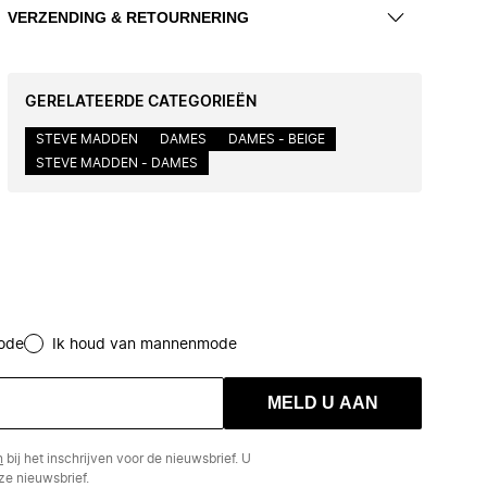
VERZENDING & RETOURNERING
GERELATEERDE CATEGORIEËN
STEVE MADDEN
DAMES
DAMES - BEIGE
STEVE MADDEN - DAMES
ode
Ik houd van mannenmode
MELD U AAN
n
bij het inschrijven voor de nieuwsbrief. U
e nieuwsbrief.