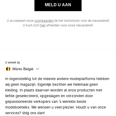
MELD U AAN
U accepteert onze
voorwaarden
bij het inschrijven voor de nieuwsbrief.
U kunt zich
hier
afmelden voor onze nieuwsbrief.
U winkelt bij
Miinto België
In tegenstelling tot de meeste andere modeplatforms hebben
wij geen magazijn. Eigenlijk bezitten we helemaal geen
kleding. In plaats daarvan worden al onze producten met
liefde geselecteerd, opgeslagen en verzonden door
gepassioneerde verkopers van 's werelds beste
modeboetieks. We wensen u veel plezier. Houdt u van onze
services? Volg ons dan!