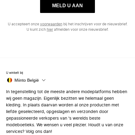
MELD U AAN
U accepteert onze
voorwaarden
bij het inschrijven voor de nieuwsbrief.
U kunt zich
hier
afmelden voor onze nieuwsbrief.
U winkelt bij
Miinto België
In tegenstelling tot de meeste andere modeplatforms hebben
wij geen magazijn. Eigenlijk bezitten we helemaal geen
kleding. In plaats daarvan worden al onze producten met
liefde geselecteerd, opgeslagen en verzonden door
gepassioneerde verkopers van 's werelds beste
modeboetieks. We wensen u veel plezier. Houdt u van onze
services? Volg ons dan!