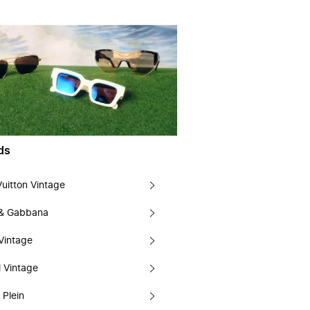
ds
Vuitton Vintage
 & Gabbana
Vintage
 Vintage
 Plein