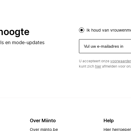
 hoogte
Ik houd van vrouwenm
eals en mode-updates
U accepteert onze
voorwaarde
kunt zich
hier
afmelden voor onz
Over Miinto
Help
Over miinto.be
Hier herroepe