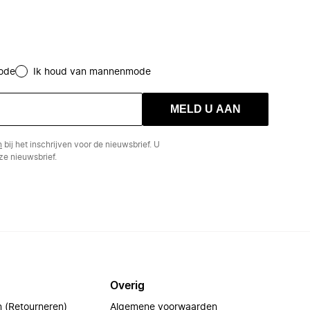
ode
Ik houd van mannenmode
MELD U AAN
n
bij het inschrijven voor de nieuwsbrief. U
e nieuwsbrief.
Overig
n (Retourneren)
Algemene voorwaarden