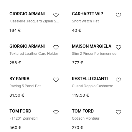
GIORGIO ARMANI
CARHARTT WIP
Klassieke Jacquard Zijden Stropdas met Geborduurd Logo
Short Watch Hat
164 €
40 €
GIORGIO ARMANI
MAISON MARGIELA
Textured Leather Card Holder
Slim 2 Pincer Portemonnee
288 €
377 €
BY PARRA
RESTELLI GUANTI
Racing 5 Panel Pet
Guanti Doppio Cashmere
81,50 €
119,50 €
TOM FORD
TOM FORD
FT1201 Zonnebril
Optisch Montuur
560 €
270 €