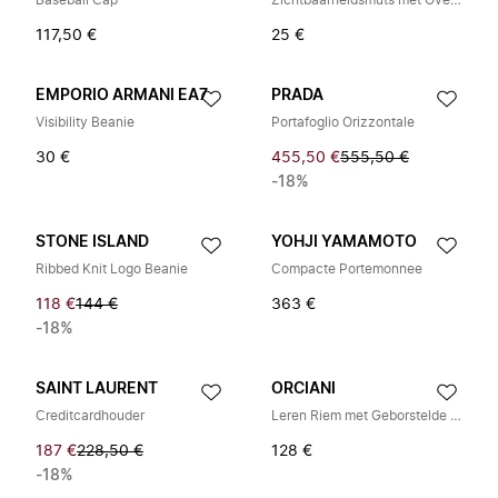
Baseball Cap
Zichtbaarheidsmuts met Oversized Logo
117,50 €
25 €
EMPORIO ARMANI EA7
PRADA
Visibility Beanie
Portafoglio Orizzontale
30 €
455,50 €
555,50 €
-18%
STONE ISLAND
YOHJI YAMAMOTO
Ribbed Knit Logo Beanie
Compacte Portemonnee
118 €
144 €
363 €
-18%
SAINT LAURENT
ORCIANI
Creditcardhouder
Leren Riem met Geborstelde Afwerking
187 €
228,50 €
128 €
-18%