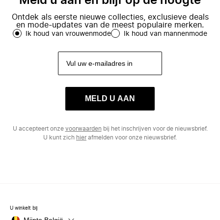
Meld u aan en blijf op de hoogte
Ontdek als eerste nieuwe collecties, exclusieve deals
en mode-updates van de meest populaire merken.
Ik houd van vrouwenmode
Ik houd van mannenmode
MELD U AAN
U accepteert onze
voorwaarden
bij het inschrijven voor de nieuwsbrief.
U kunt zich
hier
afmelden voor onze nieuwsbrief.
U winkelt bij