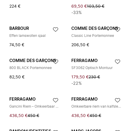
224 €
69,50 €
103,50 €
-33%
BARBOUR
COMME DES GARÇONS
Effen lamswollen sjaal
Classic Line Portemonnee
74,50 €
206,50 €
COMME DES GARÇONS
FERRAGAMO
800 BLACK Portemonnee
SF3062 Optisch Montuur
82,50 €
179,50 €
230 €
-22%
FERRAGAMO
FERRAGAMO
Gancini Riem – Omkeerbaar en Verstelbaar
Omkeerbare riem van kalfsleer met zilverkleurige gesp
436,50 €
450 €
436,50 €
450 €