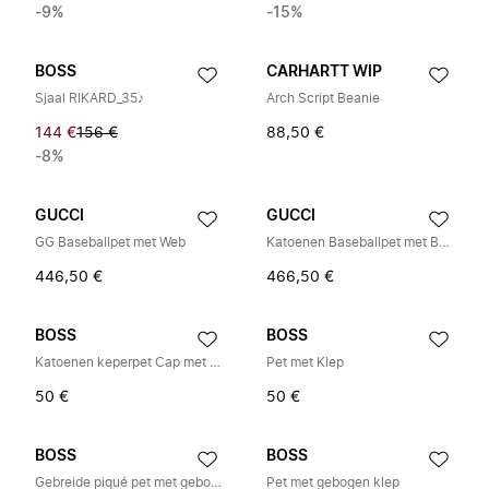
-9%
-15%
BOSS
CARHARTT WIP
Sjaal RIKARD_35♪
Arch Script Beanie
144 €
156 €
88,50 €
-8%
GUCCI
GUCCI
GG Baseballpet met Web
Katoenen Baseballpet met Borduurwerk
446,50 €
466,50 €
BOSS
BOSS
Katoenen keperpet Cap met logodetail
Pet met Klep
50 €
50 €
BOSS
BOSS
Gebreide piqué pet met geborduurd logo
Pet met gebogen klep