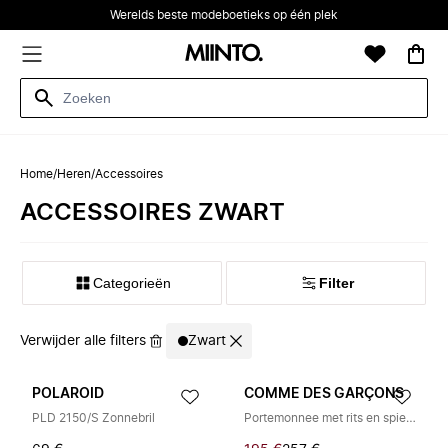
Werelds beste modeboetieks op één plek
Home
/
Heren
/
Accessoires
ACCESSOIRES ZWART
Categorieën
Filter
Verwijder alle filters
Zwart
POLAROID
COMME DES GARÇONS
PLD 2150/S Zonnebril
Portemonnee met rits en spiegel aan de binnenkant