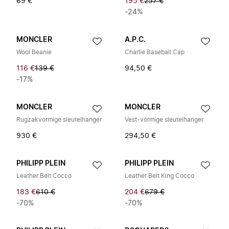
69 €
195 €
257 €
-24%
MONCLER
A.P.C.
Wool Beanie
Charlie Baseball Cap
116 €
139 €
94,50 €
-17%
MONCLER
MONCLER
Rugzakvormige sleutelhanger
Vest-vormige sleutelhanger
930 €
294,50 €
PHILIPP PLEIN
PHILIPP PLEIN
Leather Belt Cocco
Leather Belt King Cocco
183 €
610 €
204 €
679 €
-70%
-70%