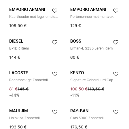
EMPORIO ARMANI
EMPORIO ARMANI
Kaarthouder met logo-embleem
Portemonnee met muntvak
109,50 €
129 €
DIESEL
BOSS
B-1DR Riem
Erman-L Sz35 Leren Riem
144 €
60 €
LACOSTE
KENZO
Rechthoekige Zonnebril
Signature Geborduurd Cap
81 €
145 €
106,50 €
119,50 €
-44%
-11%
MAUI JIM
RAY-BAN
Ho'okipa Zonnebril
Cats 5000 Zonnebril
193,50 €
176,50 €