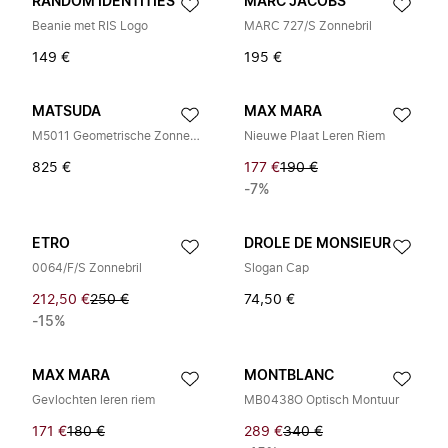
RANDOM IDENTITIES
MARC JACOBS
Beanie met RIS Logo
MARC 727/S Zonnebril
149 €
195 €
MATSUDA
MAX MARA
M5011 Geometrische Zonnebril
Nieuwe Plaat Leren Riem
825 €
177 €
190 €
-7%
ETRO
DROLE DE MONSIEUR
0064/F/S Zonnebril
Slogan Cap
212,50 €
250 €
74,50 €
-15%
MAX MARA
MONTBLANC
Gevlochten leren riem
MB0438O Optisch Montuur
171 €
180 €
289 €
340 €