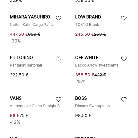
329 €
536,50 €
MIHARA YASUHIRO
LOW BRAND
Cotton Satin Cargo Pants
TOKYO Broek
447,50 €
639 €
245,50 €
253 €
-30%
PT TORINO
OFF WHITE
Pantaloni sartoriali
Bacco Arrow sweatpants
322,50 €
358,50 €
422 €
-15%
VANS
BOSS
Authentieke Chino Straight Broek
Dimacs Sweatpants
66 €
75 €
98,50 €
-12%