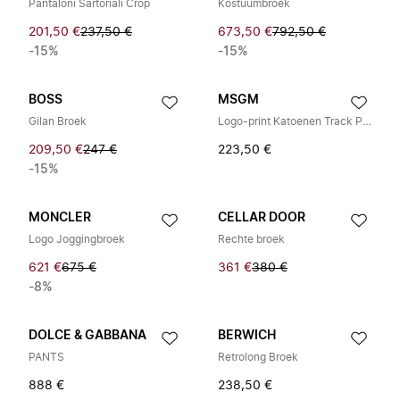
Pantaloni Sartoriali Crop
Kostuumbroek
201,50 €
237,50 €
673,50 €
792,50 €
-15%
-15%
BOSS
MSGM
Gilan Broek
Logo-print Katoenen Track Pants
209,50 €
247 €
223,50 €
-15%
MONCLER
CELLAR DOOR
Logo Joggingbroek
Rechte broek
621 €
675 €
361 €
380 €
-8%
DOLCE & GABBANA
BERWICH
PANTS
Retrolong Broek
888 €
238,50 €