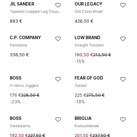
JIL SANDER
OUR LEGACY
Tapered Cropped-Leg Trousers
Still Chino Broek
883 €
426,50 €
C.P. COMPANY
LOW BRAND
Pantalone
Straight Trousers
338,50 €
180,50 €
213,50 €
-15%
BOSS
FEAR OF GOD
H-Idrico Joggers
Tassen
176 €
228,50 €
225 €
275,50 €
-23%
-18%
BOSS
BRIGLIA
Sweatpants
Kostuumbroek
192,50 €
227,50 €
201,50 €
237,50 €