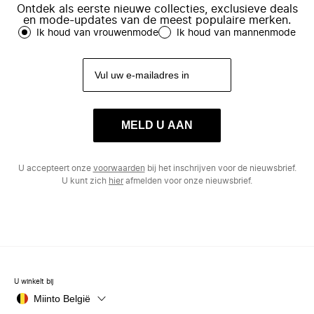
Ontdek als eerste nieuwe collecties, exclusieve deals
en mode-updates van de meest populaire merken.
Ik houd van vrouwenmode
Ik houd van mannenmode
MELD U AAN
U accepteert onze
voorwaarden
bij het inschrijven voor de nieuwsbrief.
U kunt zich
hier
afmelden voor onze nieuwsbrief.
U winkelt bij
Miinto België