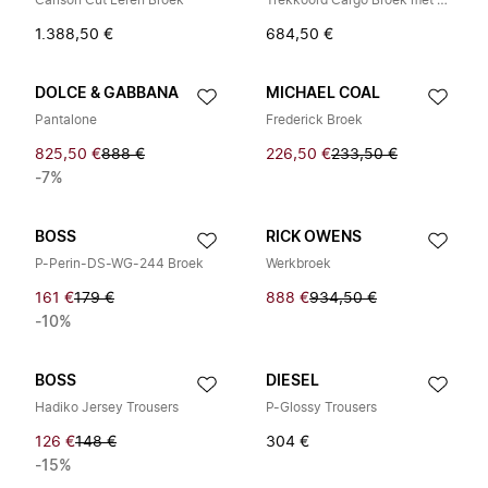
Carlson Cut Leren Broek
Trekkoord Cargo Broek met Plissés bij de Knie
1.388,50 €
684,50 €
DOLCE & GABBANA
MICHAEL COAL
Pantalone
Frederick Broek
825,50 €
888 €
226,50 €
233,50 €
-7%
BOSS
RICK OWENS
P-Perin-DS-WG-244 Broek
Werkbroek
161 €
179 €
888 €
934,50 €
-10%
BOSS
DIESEL
Hadiko Jersey Trousers
P-Glossy Trousers
126 €
148 €
304 €
-15%