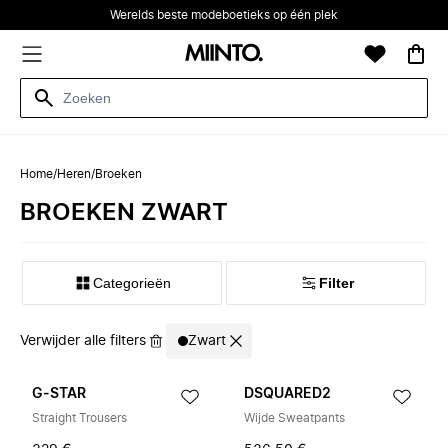
Werelds beste modeboetieks op één plek
Home
/
Heren
/
Broeken
BROEKEN ZWART
Categorieën
Filter
Verwijder alle filters
Zwart
G-STAR
DSQUARED2
Straight Trousers
Wijde Sweatpants