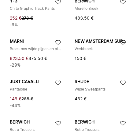
Y-3
BERWICH
Chito Graphic Track Pants
Morello Broek
252 €
278 €
483,50 €
-9%
MARNI
NEW AMSTERDAM SURF ASSOCIATION
Broek met wijde pijpen en plooien
Werkbroek
623,50 €
875,50 €
150 €
-29%
JUST CAVALLI
RHUDE
Pantalone
Wijde Sweatpants
149 €
268 €
452 €
-44%
BERWICH
BERWICH
Retro Trousers
Retro Trousers