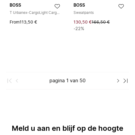
BOSS
BOSS
T Urbanex-CargoLight Cargo Broek
Sweatpants
From
113,50 €
130,50 €
166,50 €
-22%
pagina
1
van
50
Meld u aan en blijf op de hoogte