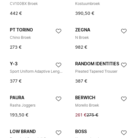
CV100BX Broek
Kostuumbroek
442 €
390,50 €
PT TORINO
ZEGNA
Chino Broek
N Broek
273 €
982 €
Y-3
RANDOM IDENTITIES
Sport Uniform Adaptive Length Pants
Pleated Tapered Trouser
377 €
387 €
PAURA
BERWICH
Rasha Joggers
Morello Broek
193,50 €
261 €
275 €
LOW BRAND
BOSS