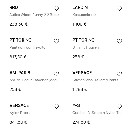
RRD
LARDINI
Suflex Winter Bunny 2.2 Broek
Kostuumbroek
238,50 €
1.106 €
PT TORINO
PT TORINO
Pantaloni con risvolto
Slim Fit Trousers
317,50 €
253 €
AMI PARIS
VERSACE
Ami de Coeur katoenen joggingbroek
Stretch Wool Tailored Pants
258 €
1.288 €
VERSACE
Y-3
Nylon Broek
Gradient 3-Strepen Nylon Track Pants
841,50 €
274,50 €