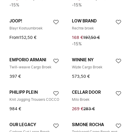
-15%
-15%
JOOP!
LOW BRAND
Blayr Kostuumbroek
Rechte broek
From
152,50 €
168 €
197,50 €
-15%
EMPORIO ARMANI
WINNIE NY
Twill-weave Cargo Broek
Wijde Cargo Broek
397 €
573,50 €
PHILIPP PLEIN
CELLAR DOOR
Knit Jogging Trousers COCCO
Milo Broek
984 €
269 €
283 €
OUR LEGACY
SIMONE ROCHA