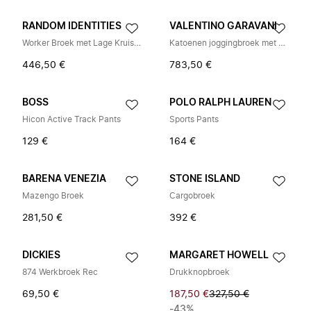
RANDOM IDENTITIES
VALENTINO GARAVANI
Worker Broek met Lage Kruisnaad
Katoenen joggingbroek met VGold
446,50 €
783,50 €
BOSS
POLO RALPH LAUREN
Hicon Active Track Pants
Sports Pants
129 €
164 €
BARENA VENEZIA
STONE ISLAND
Mazengo Broek
Cargobroek
281,50 €
392 €
DICKIES
MARGARET HOWELL
874 Werkbroek Rec
Drukknopbroek
69,50 €
187,50 €
327,50 €
-43%