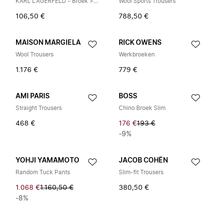
KARL LAGERFELD - Broek > Sweatpants
Wool Sports Trousers
106,50 €
788,50 €
MAISON MARGIELA
RICK OWENS
Wool Trousers
Werkbroeken
1.176 €
779 €
AMI PARIS
BOSS
Straight Trousers
Chino Broek Slim
468 €
176 €
193 €
-9%
YOHJI YAMAMOTO
JACOB COHËN
Random Tuck Pants
Slim-fit Trousers
1.068 €
1.160,50 €
380,50 €
-8%