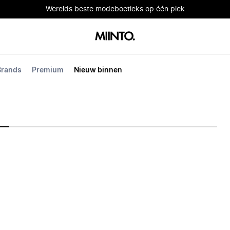
Werelds beste modeboetieks op één plek
Brands
Premium
Nieuw binnen