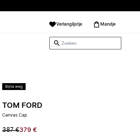
Verlanglijstje
Mandje
Bijna weg
TOM FORD
Canvas Cap
387 €
379 €