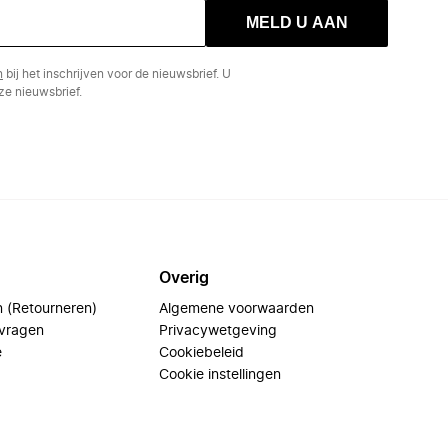
MELD U AAN
n
bij het inschrijven voor de nieuwsbrief. U
e nieuwsbrief.
Overig
n (Retourneren)
Algemene voorwaarden
 vragen
Privacywetgeving
e
Cookiebeleid
Cookie instellingen