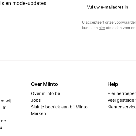
eals en mode-updates
U accepteert onze
voorwaarde
kunt zich
hier
afmelden voor onz
Over Miinto
Help
Over miinto.be
Hier herroepe
Jobs
Veel gestelde
en wij
Sluit je boetiek aan bij Miinto
Klantenservic
. In
Merken
rde
u