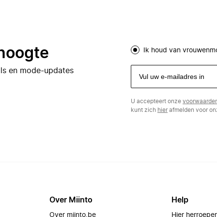
 hoogte
Ik houd van vrouwenm
eals en mode-updates
U accepteert onze
voorwaarde
kunt zich
hier
afmelden voor onz
Over Miinto
Help
Over miinto.be
Hier herroepe