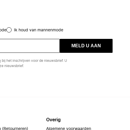
ode
Ik houd van mannenmode
MELD U AAN
n
bij het inschrijven voor de nieuwsbrief. U
e nieuwsbrief.
Overig
n (Retourneren)
Algemene voorwaarden