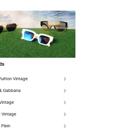
ds
Vuitton Vintage
 & Gabbana
Vintage
 Vintage
 Plein