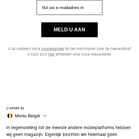
MELD U AAN
U accepteert onze
voorwaarden
bij het inschrijven voor de nieuwsbrief.
U kunt zich
hier
afmelden voor onze nieuwsbrief.
U winkelt bij
Miinto België
In tegenstelling tot de meeste andere modeplatforms hebben
wij geen magazijn. Eigenlijk bezitten we helemaal geen