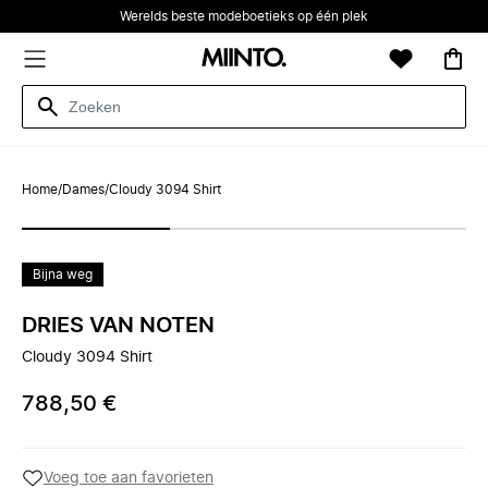
Werelds beste modeboetieks op één plek
Home
/
Dames
/
Cloudy 3094 Shirt
Bijna weg
DRIES VAN NOTEN
Cloudy 3094 Shirt
788,50 €
Voeg toe aan favorieten