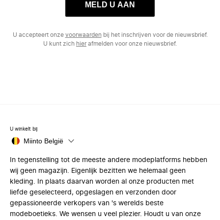
MELD U AAN
U accepteert onze
voorwaarden
bij het inschrijven voor de nieuwsbrief.
U kunt zich
hier
afmelden voor onze nieuwsbrief.
U winkelt bij
Miinto België
In tegenstelling tot de meeste andere modeplatforms hebben
wij geen magazijn. Eigenlijk bezitten we helemaal geen
kleding. In plaats daarvan worden al onze producten met
liefde geselecteerd, opgeslagen en verzonden door
gepassioneerde verkopers van 's werelds beste
modeboetieks. We wensen u veel plezier. Houdt u van onze