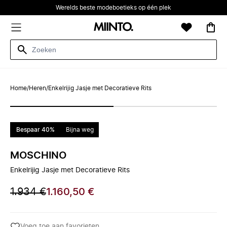
Werelds beste modeboetieks op één plek
Home
/
Heren
/
Enkelrijig Jasje met Decoratieve Rits
Bespaar 40%
Bijna weg
MOSCHINO
Enkelrijig Jasje met Decoratieve Rits
1.934 €
1.160,50 €
Voeg toe aan favorieten