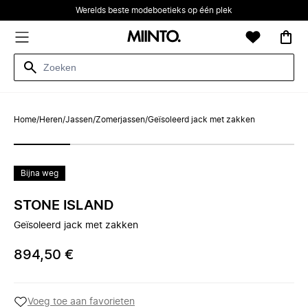
Werelds beste modeboetieks op één plek
Home
/
Heren
/
Jassen
/
Zomerjassen
/
Geïsoleerd jack met zakken
Bijna weg
STONE ISLAND
Geïsoleerd jack met zakken
894,50 €
Voeg toe aan favorieten