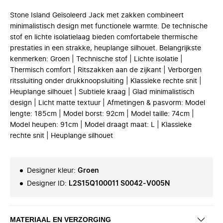
Stone Island Geïsoleerd Jack met zakken combineert
minimalistisch design met functionele warmte. De technische
stof en lichte isolatielaag bieden comfortabele thermische
prestaties in een strakke, heuplange silhouet. Belangrijkste
kenmerken: Groen | Technische stof | Lichte isolatie |
Thermisch comfort | Ritszakken aan de zijkant | Verborgen
ritssluiting onder drukknoopsluiting | Klassieke rechte snit |
Heuplange silhouet | Subtiele kraag | Glad minimalistisch
design | Licht matte textuur | Afmetingen & pasvorm: Model
lengte: 185cm | Model borst: 92cm | Model taille: 74cm |
Model heupen: 91cm | Model draagt maat: L | Klassieke
rechte snit | Heuplange silhouet
Designer kleur
:
Groen
Designer ID
:
L2S15Q100011 S0042-V005N
MATERIAAL EN VERZORGING