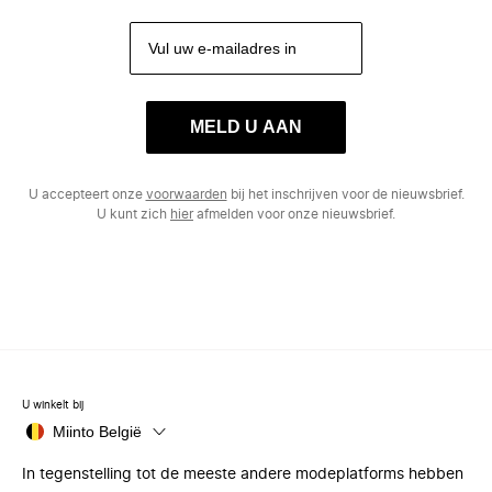
MELD U AAN
U accepteert onze
voorwaarden
bij het inschrijven voor de nieuwsbrief.
U kunt zich
hier
afmelden voor onze nieuwsbrief.
U winkelt bij
Miinto België
In tegenstelling tot de meeste andere modeplatforms hebben