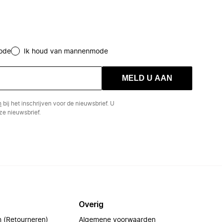
ode
Ik houd van mannenmode
MELD U AAN
n
bij het inschrijven voor de nieuwsbrief. U
e nieuwsbrief.
Overig
n (Retourneren)
Algemene voorwaarden