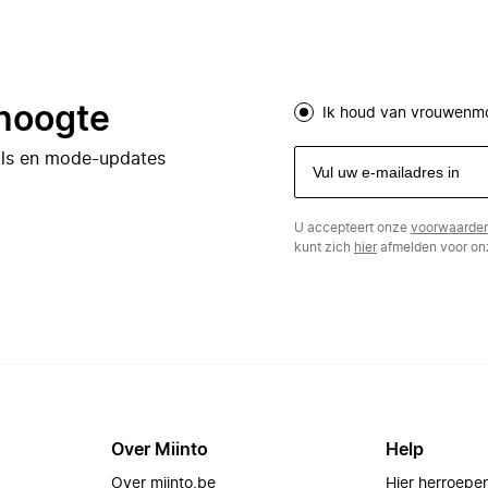
 hoogte
Ik houd van vrouwenm
eals en mode-updates
U accepteert onze
voorwaarde
kunt zich
hier
afmelden voor onz
Over Miinto
Help
Over miinto.be
Hier herroepe