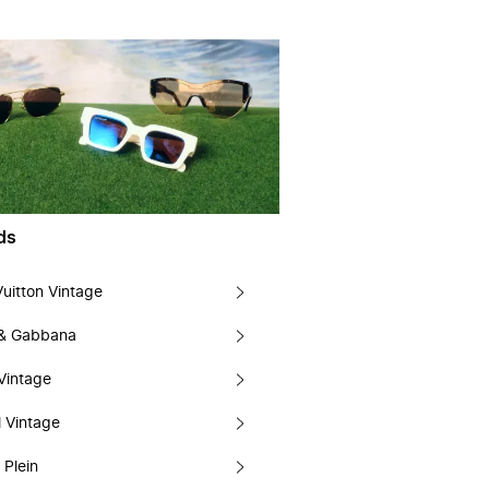
ds
Vuitton Vintage
 & Gabbana
Vintage
 Vintage
 Plein