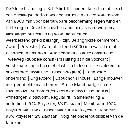
De Stone Island Light Soft Shell-R Hooded Jacket combineert
een drielaagse performanceconstructie met een waterkolom
van 8000 mm voor betrouwbare bescherming tegen wind en
lichte regen. Deze technische capuchonjas is ontworpen als
alledaagse buitenkleding waar mobiliteit en
weerbestendigheid belangrijk zijn. Belangrijkste kenmerken:
Zwart | Polyester | Waterafstotend (8000 mm waterkolom) |
Winddicht membraan | Ademende drielaagse constructie |
Tweeweg (dubbele schuif) ritssluiting aan de voorkant |
Verstelbare capuchon met elastisch trekkoord | Zijzakken met
onzichtbare ritssluiting | Binnenzak(ken) | Geribbelde
onderband | Ongevoerd | Capuchon silhouet | Lange mouwen
met geribbelde manchetten | Stone Island badge op de
linkermouw | Verborgen/onzichtbare ritssluiting details |
Afmetingen & pasvorm: Regular fit | Samenstelling &
onderhoud: 92% Polyester, 8% Elastaan | Membraan: 100%
Polyurethaan Hars | Binnenlaag: 100% Polyester | Ribbels:
98% Polyester, 2% Elastaan | Volg het onderhoudslabel van de
fabrikant.