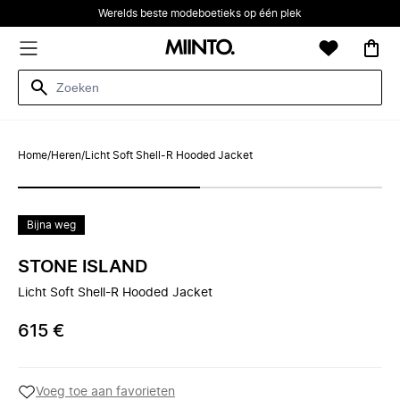
Werelds beste modeboetieks op één plek
Home
/
Heren
/
Licht Soft Shell-R Hooded Jacket
Bijna weg
STONE ISLAND
Licht Soft Shell-R Hooded Jacket
615 €
Voeg toe aan favorieten