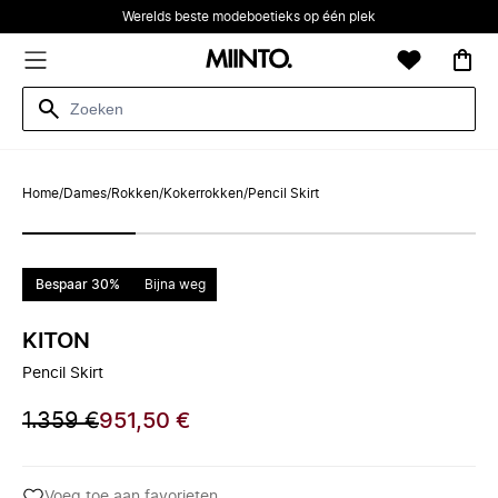
Werelds beste modeboetieks op één plek
Home
/
Dames
/
Rokken
/
Kokerrokken
/
Pencil Skirt
Bespaar 30%
Bijna weg
KITON
Pencil Skirt
1.359 €
951,50 €
Voeg toe aan favorieten