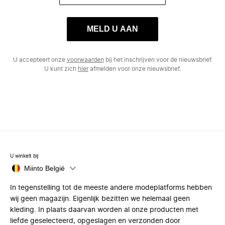
MELD U AAN
U accepteert onze
voorwaarden
bij het inschrijven voor de nieuwsbrief.
U kunt zich
hier
afmelden voor onze nieuwsbrief.
U winkelt bij
Miinto België
In tegenstelling tot de meeste andere modeplatforms hebben
wij geen magazijn. Eigenlijk bezitten we helemaal geen
kleding. In plaats daarvan worden al onze producten met
liefde geselecteerd, opgeslagen en verzonden door