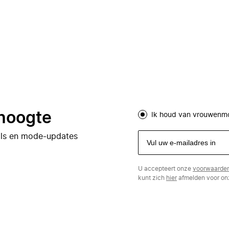
 hoogte
Ik houd van vrouwenm
eals en mode-updates
U accepteert onze
voorwaarde
kunt zich
hier
afmelden voor onz