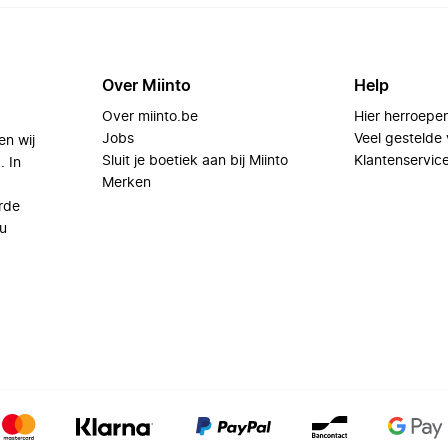
Over Miinto
Help
Over miinto.be
Hier herroepe
Jobs
Veel gestelde
en wij
Sluit je boetiek aan bij Miinto
Klantenservic
. In
Merken
rde
u