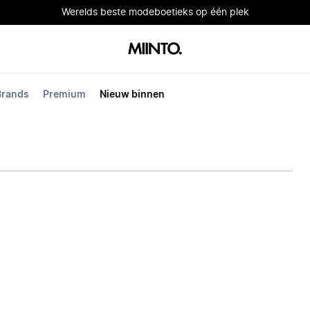
Werelds beste modeboetieks op één plek
Brands
Premium
Nieuw binnen