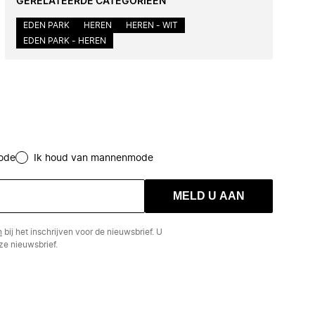
GERELATEERDE CATEGORIEËN
EDEN PARK
HEREN
HEREN - WIT
EDEN PARK - HEREN
ode
Ik houd van mannenmode
MELD U AAN
n
bij het inschrijven voor de nieuwsbrief. U
e nieuwsbrief.