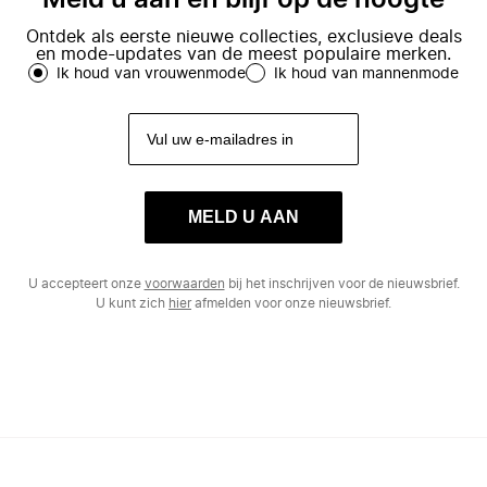
Meld u aan en blijf op de hoogte
Ontdek als eerste nieuwe collecties, exclusieve deals
en mode-updates van de meest populaire merken.
Ik houd van vrouwenmode
Ik houd van mannenmode
MELD U AAN
U accepteert onze
voorwaarden
bij het inschrijven voor de nieuwsbrief.
U kunt zich
hier
afmelden voor onze nieuwsbrief.