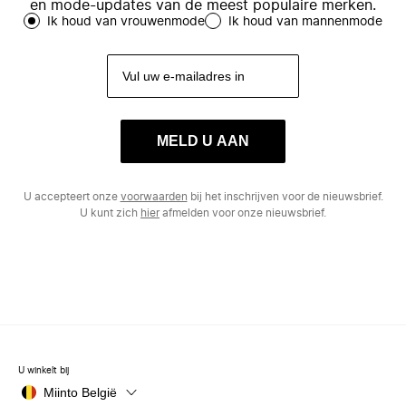
en mode-updates van de meest populaire merken.
Ik houd van vrouwenmode
Ik houd van mannenmode
MELD U AAN
U accepteert onze
voorwaarden
bij het inschrijven voor de nieuwsbrief.
U kunt zich
hier
afmelden voor onze nieuwsbrief.
U winkelt bij
Miinto België