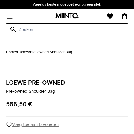
Werelds beste modeboetieks op één plek
Home
/
Dames
/
Pre-owned Shoulder Bag
LOEWE PRE-OWNED
Pre-owned Shoulder Bag
588,50 €
Voeg toe aan favorieten