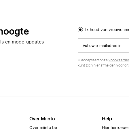
 hoogte
Ik houd van vrouwenm
eals en mode-updates
U accepteert onze
voorwaarde
kunt zich
hier
afmelden voor onz
Over Miinto
Help
Over miinto.be
Hier herroepe