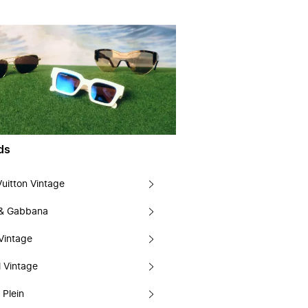
ds
Vuitton Vintage
 & Gabbana
Vintage
 Vintage
 Plein