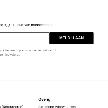
ode
Ik houd van mannenmode
MELD U AAN
n
bij het inschrijven voor de nieuwsbrief. U
e nieuwsbrief.
Overig
n (Retourneren)
Algemene voorwaarden