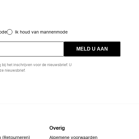
ode
Ik houd van mannenmode
MELD U AAN
n
bij het inschrijven voor de nieuwsbrief. U
e nieuwsbrief.
Overig
n (Retourneren)
Algemene voorwaarden