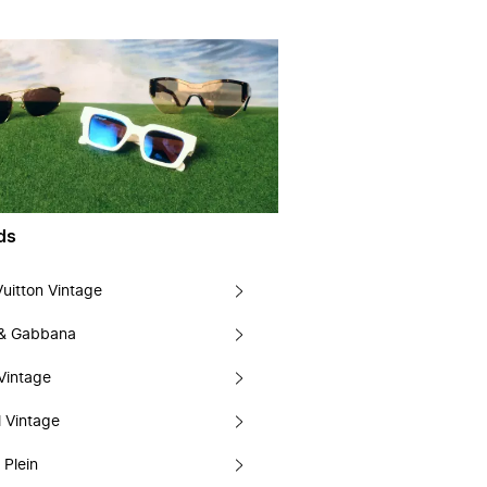
ds
Vuitton Vintage
 & Gabbana
Vintage
 Vintage
 Plein