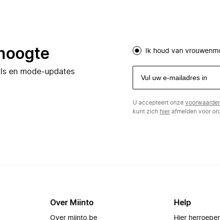
 hoogte
Ik houd van vrouwenm
eals en mode-updates
U accepteert onze
voorwaarde
kunt zich
hier
afmelden voor onz
Over Miinto
Help
Over miinto.be
Hier herroepe