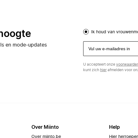
 hoogte
Ik houd van vrouwenm
eals en mode-updates
U accepteert onze
voorwaarde
kunt zich
hier
afmelden voor onz
Over Miinto
Help
Over miinto.be
Hier herroepe