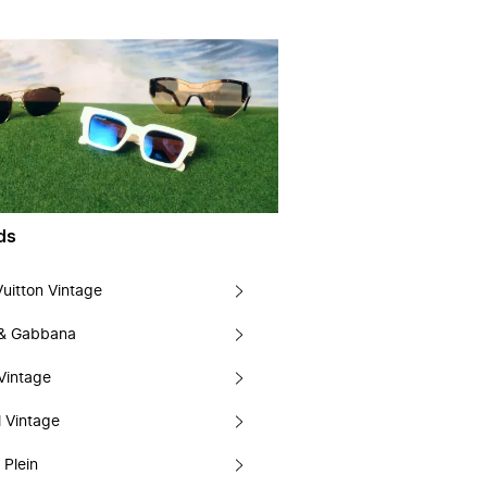
ds
Vuitton Vintage
 & Gabbana
Vintage
 Vintage
 Plein