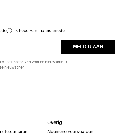
ode
Ik houd van mannenmode
MELD U AAN
n
bij het inschrijven voor de nieuwsbrief. U
e nieuwsbrief.
Overig
n (Retourneren)
Algemene voorwaarden