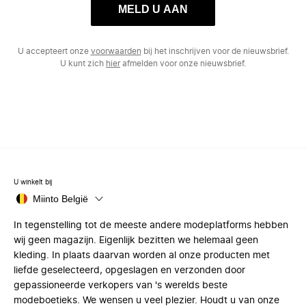
MELD U AAN
U accepteert onze
voorwaarden
bij het inschrijven voor de nieuwsbrief.
U kunt zich
hier
afmelden voor onze nieuwsbrief.
U winkelt bij
Miinto België
In tegenstelling tot de meeste andere modeplatforms hebben
wij geen magazijn. Eigenlijk bezitten we helemaal geen
kleding. In plaats daarvan worden al onze producten met
liefde geselecteerd, opgeslagen en verzonden door
gepassioneerde verkopers van 's werelds beste
modeboetieks. We wensen u veel plezier. Houdt u van onze