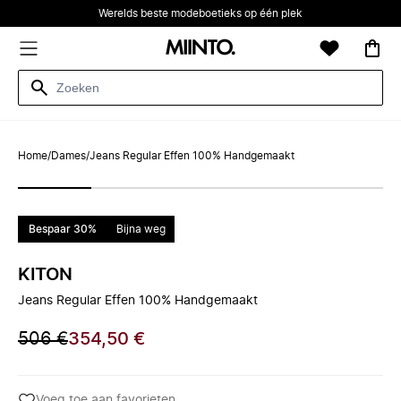
Werelds beste modeboetieks op één plek
Home
/
Dames
/
Jeans Regular Effen 100% Handgemaakt
Bespaar 30%
Bijna weg
KITON
Jeans Regular Effen 100% Handgemaakt
506 €
354,50 €
Voeg toe aan favorieten