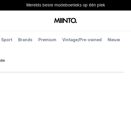
Werelds beste modeboetieks op één plek
Sport
Brands
Premium
Vintage/Pre-owned
Nieuw
die