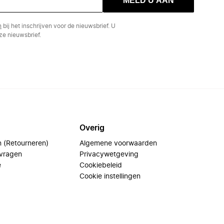
MELD U AAN
n
bij het inschrijven voor de nieuwsbrief. U
e nieuwsbrief.
Overig
n (Retourneren)
Algemene voorwaarden
 vragen
Privacywetgeving
e
Cookiebeleid
Cookie instellingen