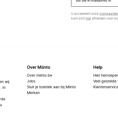
U accepteert onze
voorwaarde
kunt zich
hier
afmelden voor onz
Over Miinto
Help
Over miinto.be
Hier herroepe
Jobs
Veel gestelde
en wij
Sluit je boetiek aan bij Miinto
Klantenservic
. In
Merken
rde
u