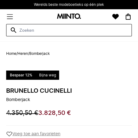
Werelds beste modeboetieks op één plek
Home
/
Heren
/
Bomberjack
Bespaar 12%
Bijna weg
BRUNELLO CUCINELLI
Bomberjack
4.350,50 €
3.828,50 €
Voeg toe aan favorieten