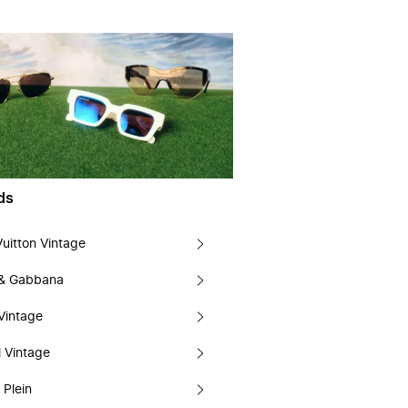
ds
Vuitton Vintage
 & Gabbana
Vintage
 Vintage
 Plein