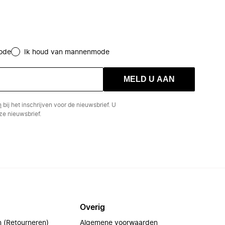
ode
Ik houd van mannenmode
MELD U AAN
n
bij het inschrijven voor de nieuwsbrief. U
e nieuwsbrief.
Overig
n (Retourneren)
Algemene voorwaarden