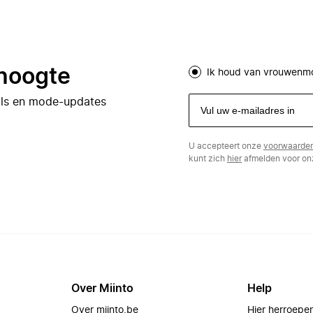
 hoogte
Ik houd van vrouwenm
eals en mode-updates
U accepteert onze
voorwaarde
kunt zich
hier
afmelden voor onz
Over Miinto
Help
Over miinto.be
Hier herroepe