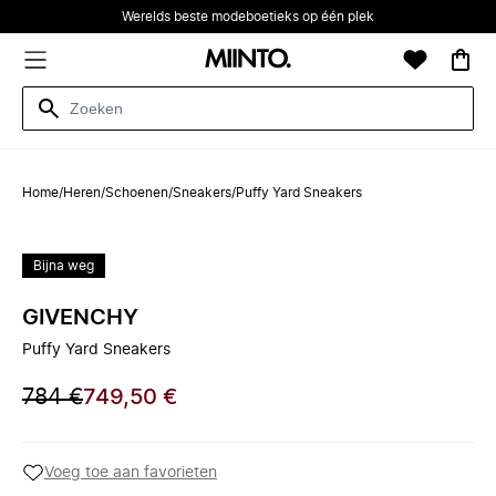
Werelds beste modeboetieks op één plek
Home
/
Heren
/
Schoenen
/
Sneakers
/
Puffy Yard Sneakers
Bijna weg
GIVENCHY
Puffy Yard Sneakers
784 €
749,50 €
Voeg toe aan favorieten