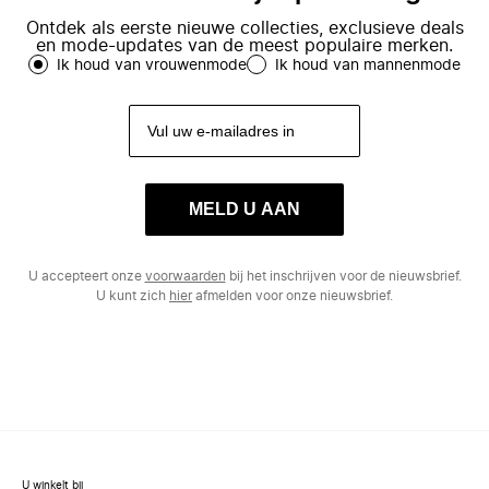
Ontdek als eerste nieuwe collecties, exclusieve deals
en mode-updates van de meest populaire merken.
Ik houd van vrouwenmode
Ik houd van mannenmode
MELD U AAN
U accepteert onze
voorwaarden
bij het inschrijven voor de nieuwsbrief.
U kunt zich
hier
afmelden voor onze nieuwsbrief.
U winkelt bij