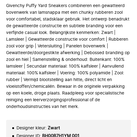
Givenchy Puffy Yard Sneakers combineren een gewatteerd
bovenwerk van lamsnappa met een chunky rubberen zool
voor comfortabel, stadsklaar gebruik. Het ontwerp benadrukt
de gewatteerde constructie en subtiele branding voor een
verfijnde casual look. Belangrijkste kenmerken: Zwart |
Lamsleer | Gewatteerde constructie voor comfort | Rubberen
zool voor grip | Vetersluiting | Panelen bovenwerk |
Gewatteerde/doorgestikte afwerking | Debossed branding op
zool en hiel | Samenstelling & onderhoud: Buitenkant: 100%
lamsleer | Secundair materiaal: 100% kalfsleer | Aanvullend
materiaal: 100% kalfsleer | Voering: 100% polyamide | Zool:
rubber | Vermijd blootstelling aan hitte, direct licht en
vloeistoffen/chemicaliën. Bewaar in de originele verpakking
op een koele, droge plaats. Raadpleeg voor specialistische
reiniging een leerverzorgingsprofessional of de
onderhoudsinstructies van het merk.
Designer kleur
:
Zwart
Designer ID
:
BH00B7H1YM 001