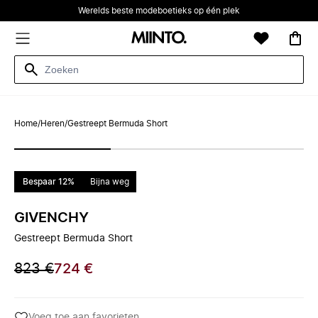
Werelds beste modeboetieks op één plek
Home
/
Heren
/
Gestreept Bermuda Short
Bespaar 12%
Bijna weg
GIVENCHY
Gestreept Bermuda Short
823 €
724 €
Voeg toe aan favorieten