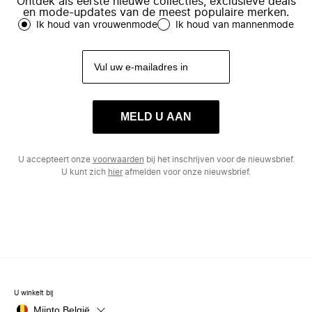
Ontdek als eerste nieuwe collecties, exclusieve deals
en mode-updates van de meest populaire merken.
Ik houd van vrouwenmode
Ik houd van mannenmode
MELD U AAN
U accepteert onze
voorwaarden
bij het inschrijven voor de nieuwsbrief.
U kunt zich
hier
afmelden voor onze nieuwsbrief.
U winkelt bij
Miinto België