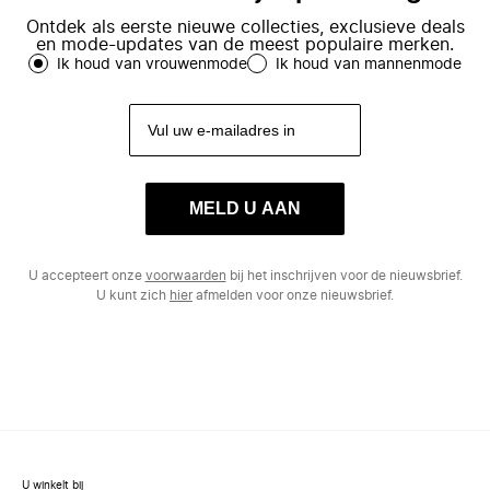
Ontdek als eerste nieuwe collecties, exclusieve deals
en mode-updates van de meest populaire merken.
Ik houd van vrouwenmode
Ik houd van mannenmode
MELD U AAN
U accepteert onze
voorwaarden
bij het inschrijven voor de nieuwsbrief.
U kunt zich
hier
afmelden voor onze nieuwsbrief.
U winkelt bij