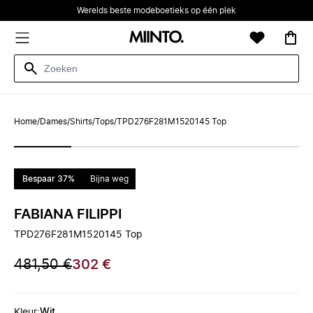
Werelds beste modeboetieks op één plek
Home
/
Dames
/
Shirts
/
Tops
/
TPD276F281M1520145 Top
Bespaar 37%
Bijna weg
FABIANA FILIPPI
TPD276F281M1520145 Top
481,50 €
302 €
Kleur
:
Wit