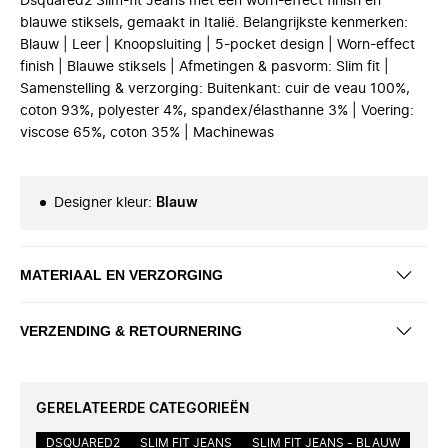
Dsquared2 Slim-fit Jeans met een worn-effect finish en
blauwe stiksels, gemaakt in Italië. Belangrijkste kenmerken:
Blauw | Leer | Knoopsluiting | 5-pocket design | Worn-effect
finish | Blauwe stiksels | Afmetingen & pasvorm: Slim fit |
Samenstelling & verzorging: Buitenkant: cuir de veau 100%,
coton 93%, polyester 4%, spandex/élasthanne 3% | Voering:
viscose 65%, coton 35% | Machinewas
Designer kleur
:
Blauw
MATERIAAL EN VERZORGING
VERZENDING & RETOURNERING
GERELATEERDE CATEGORIEËN
DSQUARED2
SLIM FIT JEANS
SLIM FIT JEANS - BLAUW