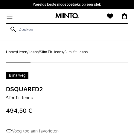
Werelds beste modeboetieks op één plek
Home
/
Heren
/
Jeans
/
Slim Fit Jeans
/
Slim-fit Jeans
Bijna weg
DSQUARED2
Slim-fit Jeans
494,50 €
Voeg toe aan favorieten