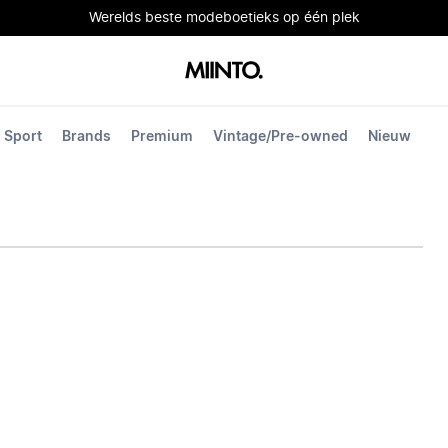
Werelds beste modeboetieks op één plek
Sport
Brands
Premium
Vintage/Pre-owned
Nieuw