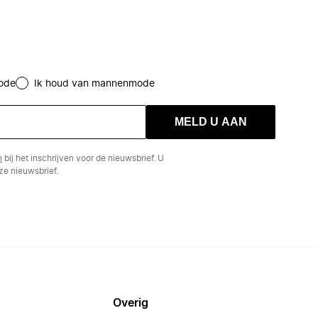
ode
Ik houd van mannenmode
MELD U AAN
n
bij het inschrijven voor de nieuwsbrief. U
e nieuwsbrief.
Overig