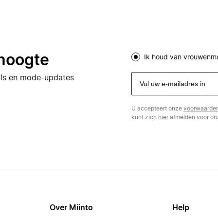
 hoogte
Ik houd van vrouwenm
eals en mode-updates
U accepteert onze
voorwaarde
kunt zich
hier
afmelden voor onz
Over Miinto
Help