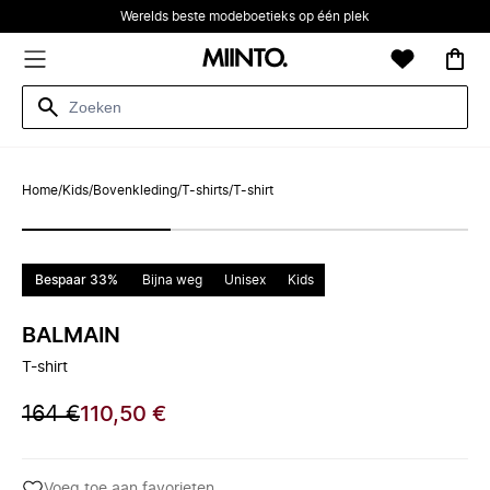
Werelds beste modeboetieks op één plek
Home
/
Kids
/
Bovenkleding
/
T-shirts
/
T-shirt
Bespaar 33%
Bijna weg
Unisex
Kids
BALMAIN
T-shirt
164 €
110,50 €
Voeg toe aan favorieten