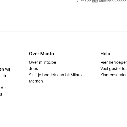
kunt zich
hier
afmelden voor onz
Over Miinto
Help
Over miinto.be
Hier herroepe
Jobs
Veel gestelde
en wij
Sluit je boetiek aan bij Miinto
Klantenservic
. In
Merken
rde
u