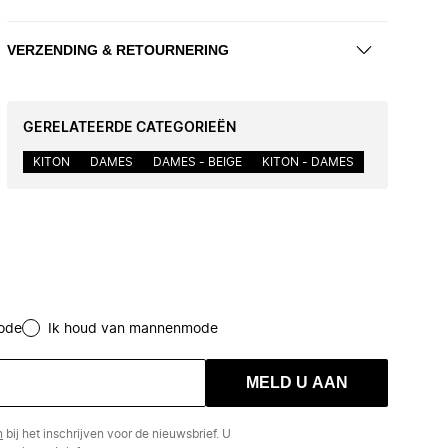
VERZENDING & RETOURNERING
GERELATEERDE CATEGORIEËN
KITON
DAMES
DAMES - BEIGE
KITON - DAMES
ode
Ik houd van mannenmode
MELD U AAN
n
bij het inschrijven voor de nieuwsbrief. U