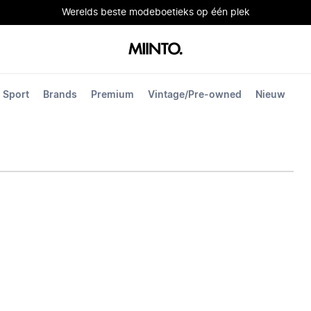
Werelds beste modeboetieks op één plek
Sport
Brands
Premium
Vintage/Pre-owned
Nieuw