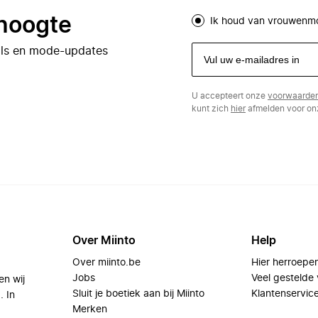
 hoogte
Ik houd van vrouwenm
eals en mode-updates
U accepteert onze
voorwaarde
kunt zich
hier
afmelden voor onz
Over Miinto
Help
Over miinto.be
Hier herroepe
Jobs
Veel gestelde
en wij
Sluit je boetiek aan bij Miinto
Klantenservic
. In
Merken