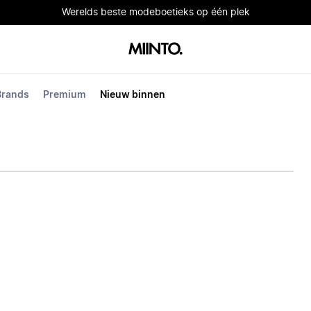
Werelds beste modeboetieks op één plek
Brands
Premium
Nieuw binnen