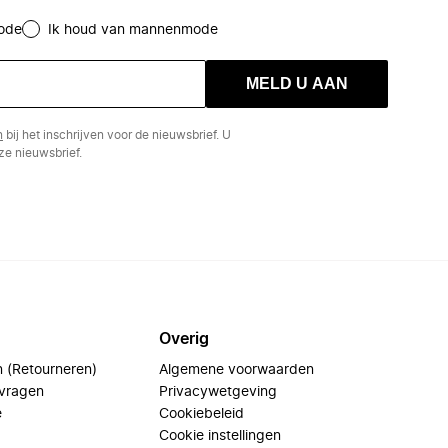
ode
Ik houd van mannenmode
MELD U AAN
n
bij het inschrijven voor de nieuwsbrief. U
e nieuwsbrief.
Overig
n (Retourneren)
Algemene voorwaarden
 vragen
Privacywetgeving
e
Cookiebeleid
Cookie instellingen